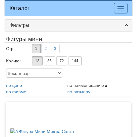
Каталог
Каталог
Разверн
меню
Фильтры
Фигуры мини
Стр:
1
2
3
Кол-во:
18
36
72
144
Доступность:
по цене
по наименованию
по фирме
по размеру
Товары