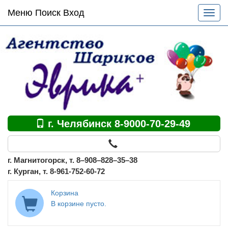
Основное
Меню Поиск Вход
Разве
меню
меню
по
сайту
г. Челябинск 8-9000-70-29-49
г. Магнитогорск, т. 8–908–828–35–38
г. Курган, т. 8-961-752-60-72
Корзина
В корзине пусто.