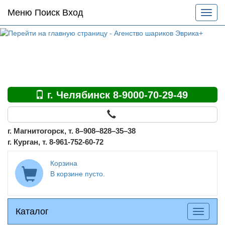
Основное
Меню Поиск Вход
Разве
меню
меню
по
сайту
г. Челябинск 8-9000-70-29-49
г. Магнитогорск, т. 8–908–828–35–38
г. Курган, т. 8-961-752-60-72
Корзина
В корзине пусто.
Каталог
Каталог
Разверн
меню