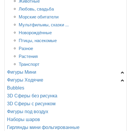
События, праздники.
Животные
Смайлы, улыбки.
Любовь, свадьба
Поздравляю!
Морские обитатели
Мультфильмы, сказки ...
Новорождённые
Птицы, насекомые
Разное
Растения
Транспорт
Фигуры Мини
Фигуры Ходячие
Shake, шар с ручкой
Bubbles
Головы
A -Анаграмм
3D Сферы без рисунка
Девочки, мальчики
CN -Китай
3D Сферы с рисунком
Динозавры, драконы
Разное
Фигуры под воздух
Еда, напитки
Наборы шаров
Животные
Гирлянды мини фольгированные
Мультфильмы