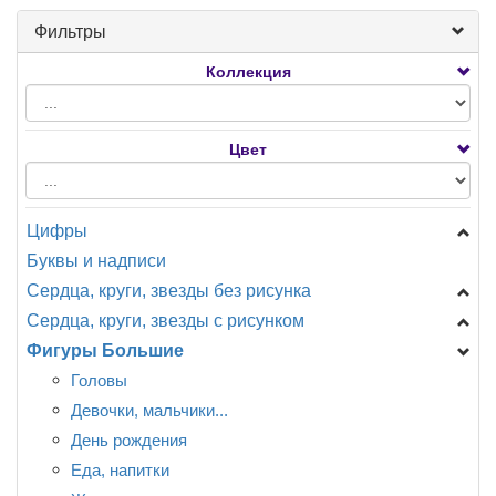
Фильтры
Коллекция
Цвет
Цифры
Буквы и надписи
Цифры Мини
Сердца, круги, звезды без рисунка
Цифры на подставке
Сердца, круги, звезды с рисунком
A - Анаграмм (США)
Звезды
Фигуры Большие
AG - Agura
Сердца
День Рождения
F - ФлексМетал (ИСПАНИЯ)
Круги
Новорождённым
Головы
GR - Италия
Специальные
Разное
Девочки, мальчики...
CTI - США
CN - Китай
Любовь, свадьба.
День рождения
Разное
Детская тематика, мультфильмы.
Еда, напитки