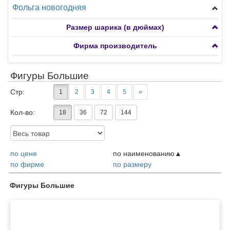
Фольга новогодняя
Новорожденные
Подводный мир
Фигуры мини
Размер шарика (в дюймах)
Птицы, бабочки, насекомые
Фигуры большие
Фирма производитель
Разное
Сердца, круги, звезды, снежинки
Растения
Фигуры ходячие
Фигуры Большие
Сердца, круги, звезды с рисунком 7-15"
Транспорт
Стр:
1
2
3
4
5
»
Кол-во:
18
36
72
144
Доступность:
по цене
по наименованию
по фирме
по размеру
Товары
Фигуры Большие