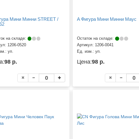
гура Мини Минни STREET /
A Фигура Мини Минни Маус
62
ок на складе:
Остаток на складе:
кул:
1206-0520
Артикул:
1206-0041
зм.:
уп.
Ед. изм.:
уп.
а:
98 р.
Цена:
98 р.