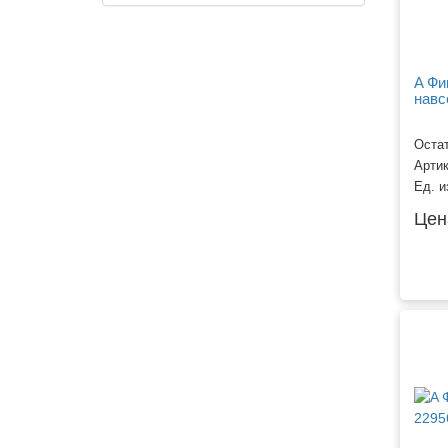
Фигуры ходячие
A Фи
навс
Остат
Арти
Ед. и
Цен