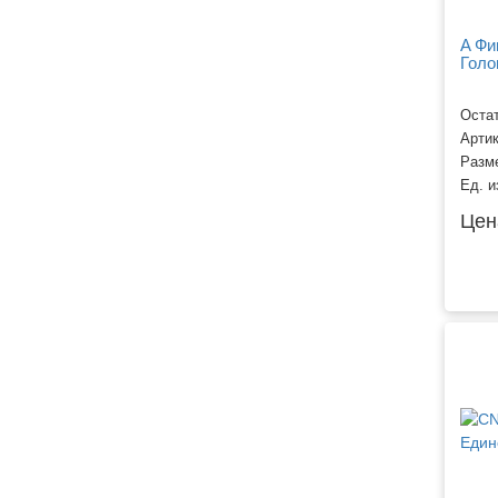
A Фи
Голо
Остат
Арти
Разм
Ед. и
Цен