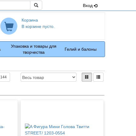
Поиск
Вход
Корзина
В корзине пусто.
Упаковка и товары для
а
Гелий и балоны
творчества
Доступность:
Вид:
плитками
рядами
144