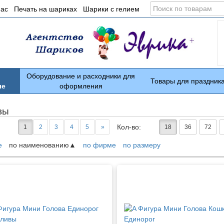
Поиск
нас
Печать на шариках
Шарики с гелием
по
товарам
Оборудование и расходники для
Товары для праздник
ые
оформления
вы
Кол-во:
1
2
3
4
5
»
18
36
72
е
по наименованию
по фирме
по размеру
ары