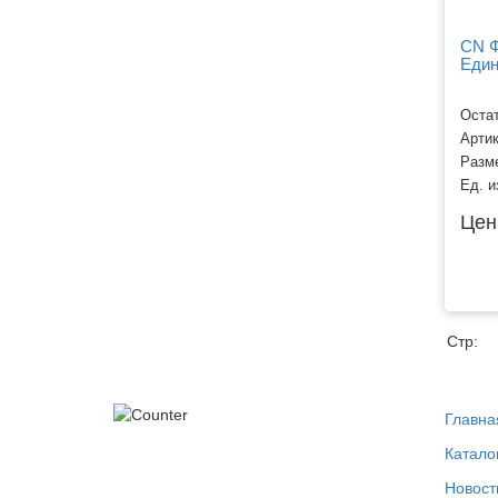
CN Ф
Един
Остат
Арти
Разм
Ед. и
Цен
Стр:
Главна
Катало
Новост