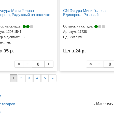
игура Мини Голова
CN Фигура Мини Голова
орога, Радужный на палочке
Единорога, Розовый
ок на складе:
Остаток на складе:
кул:
1206-1541
Артикул:
17238
ер в дюймах:
13
Ед. изм.:
уп.
зм.:
уп.
а:
35 р.
Цена:
24 р.
1
2
3
4
5
»
я
г. Магнитог
г товаров
и