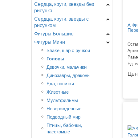
Сердца, круги, звезды без
Цифры на подставке
рисунка
A - Анаграмм (США)
Сердца, круги, звезды с
Звезды
AG - Agura
A Фи
рисунком
Сердца
F - ФлексМетал
Пер
Фигуры Большие
День Рождения
(ИСПАНИЯ)
Круги
Фигуры Мини
Новорождённым
Головы
GR - Италия
Специальные
CTI - США
Остат
Разное
Девочки, мальчики...
Shake, шар с ручкой
Арти
CN - Китай
Разм
Любовь, свадьба.
День рождения
Головы
Разное
Ед. и
Детская тематика,
Еда, напитки
Девочки, мальчики
Цен
мультфильмы.
Животные
Динозавры, драконы
События, праздники.
Любовь, свадьба
Еда, напитки
Смайлы, улыбки.
Морские обитатели
Животные
Поздравляю!
Мультфильмы, сказки ...
Мультфильмы
Новорождённые
Новорожденные
Птицы, насекомые
Подводный мир
Разное
Птицы, бабочки,
насекомые
Растения