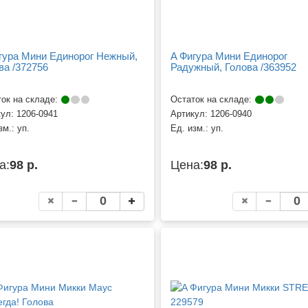
гура Мини Единорог Нежный,
A Фигура Мини Единорог
ва /372756
Радужный, Голова /363952
ок на складе:
Остаток на складе:
кул:
1206-0941
Артикул:
1206-0940
зм.:
уп.
Ед. изм.:
уп.
а:
98 р.
Цена:
98 р.