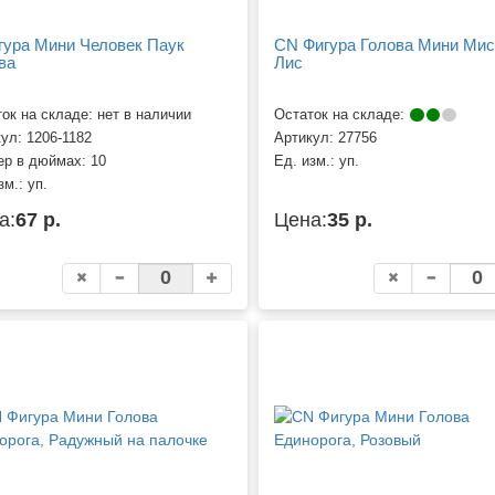
гура Мини Человек Паук
CN Фигура Голова Мини Мис
ва
Лис
ок на складе: нет в наличии
Остаток на складе:
кул:
1206-1182
Артикул:
27756
ер в дюймах:
10
Ед. изм.:
уп.
зм.:
уп.
а:
67 р.
Цена:
35 р.