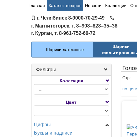
Основное
Главная
Каталог товаров
Новости
Коллекции
О 
меню
г. Челябинск 8-9000-70-29-49
по
г. Магнитогорск, т. 8–908–828–35–38
сайту
г. Курган, т. 8-961-752-60-72
Каталог
Шарики
Шарики латексные
фольгированн
Голо
Фильтры
Стр:
Коллекция
по цен
Тов
Цвет
Цифры
Буквы и надписи
Цифры Мини