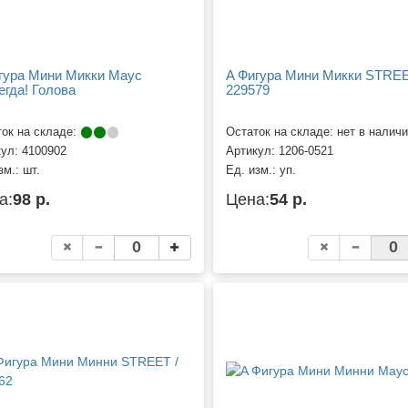
гура Мини Микки Маус
A Фигура Мини Микки STREE
егда! Голова
229579
ок на складе:
Остаток на складе: нет в налич
кул:
4100902
Артикул:
1206-0521
зм.:
шт.
Ед. изм.:
уп.
а:
98 р.
Цена:
54 р.