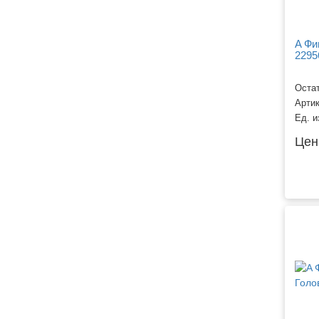
A Фи
2295
Остат
Арти
Ед. и
Цен