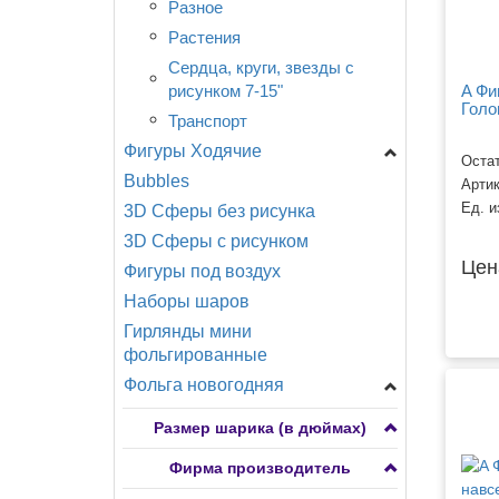
Разное
Транспорт
Растения
Сердца, круги, звезды с
рисунком 7-15"
A Фи
Голо
Транспорт
Фигуры Ходячие
Остат
Bubbles
A -Анаграмм
Арти
Ед. и
3D Сферы без рисунка
CN -Китай
3D Сферы с рисунком
Разное
Цен
Фигуры под воздух
Наборы шаров
Гирлянды мини
фольгированные
Фольга новогодняя
Фигуры мини
Размер шарика (в дюймах)
Фигуры большие
Фирма производитель
Сердца, круги, звезды,
снежинки