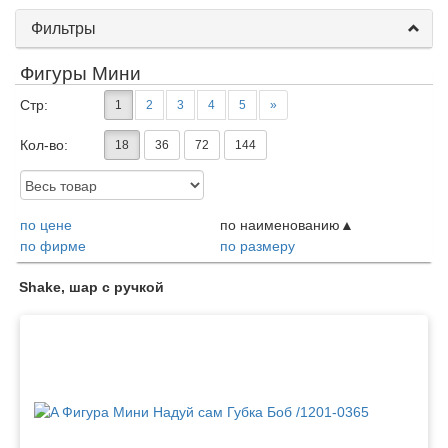
Фильтры
Фигуры Мини
Стр:
1
2
3
4
5
»
Кол-во:
18
36
72
144
Доступность:
по цене
по наименованию
по фирме
по размеру
Товары
Shake, шар с ручкой