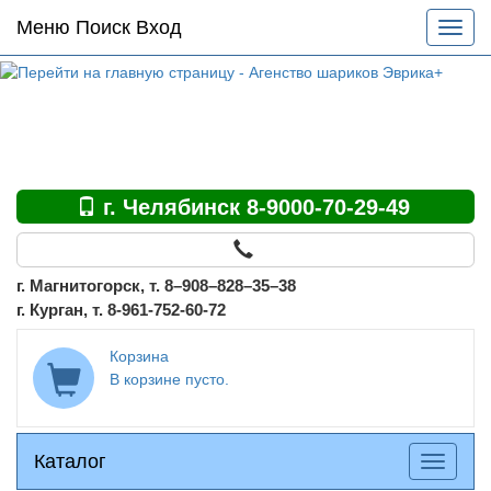
Основное
Меню Поиск Вход
Разве
меню
меню
по
сайту
г. Челябинск 8-9000-70-29-49
г. Магнитогорск, т. 8–908–828–35–38
г. Курган, т. 8-961-752-60-72
Корзина
В корзине пусто.
Каталог
Каталог
Разверн
меню