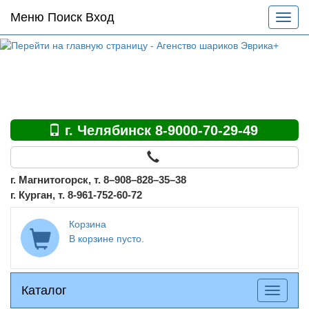
Основное
Меню Поиск Вход
Разве
меню
меню
по
сайту
г. Челябинск 8-9000-70-29-49
г. Магнитогорск, т. 8–908–828–35–38
г. Курган, т. 8-961-752-60-72
Корзина
В корзине пусто.
Каталог
Каталог
Разверн
меню