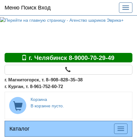
Основное
Меню Поиск Вход
Разве
меню
меню
по
сайту
г. Челябинск 8-9000-70-29-49
г. Магнитогорск, т. 8–908–828–35–38
г. Курган, т. 8-961-752-60-72
Корзина
В корзине пусто.
Каталог
Каталог
Разверн
меню