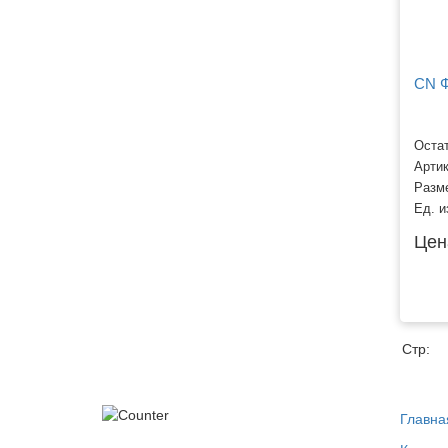
CN Ф
Остат
Арти
Разм
Ед. и
Цен
Стр:
Главна