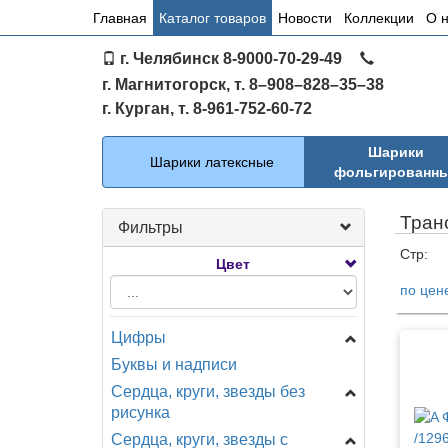
Основное
Главная
Каталог товаров
Новости
Коллекции
О 
меню
г. Челябинск 8-9000-70-29-49
по
г. Магнитогорск, т. 8–908–828–35–38
сайту
г. Курган, т. 8-961-752-60-72
Каталог
Шарики
Шарики латексные
фольгированн
Тран
Фильтры
Стр:
Цвет
по цен
Тов
Цифры
Буквы и надписи
Цифры Мини
Сердца, круги, звезды без
Цифры на подставке
рисунка
A - Анаграмм (США)
Сердца, круги, звезды с
Звезды
AG - Agura