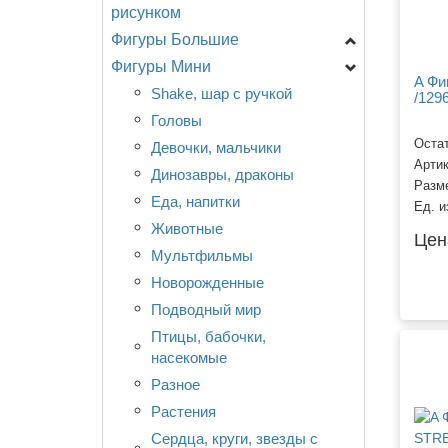
рисунком
Сердца
F - ФлексМетал
Фигуры Большие
День Рождения
(ИСПАНИЯ)
Круги
Фигуры Мини
Новорождённым
Головы
GR - Италия
Специальные
CTI - США
A Фи
Разное
Девочки, мальчики...
Shake, шар с ручкой
/129
CN - Китай
Любовь, свадьба.
День рождения
Головы
Разное
Остат
Детская тематика,
Еда, напитки
Девочки, мальчики
Арти
мультфильмы.
Животные
Динозавры, драконы
Разм
События, праздники.
Любовь, свадьба
Еда, напитки
Ед. и
Смайлы, улыбки.
Морские обитатели
Животные
Цен
Поздравляю!
Мультфильмы, сказки ...
Мультфильмы
Новорождённые
Новорожденные
Птицы, насекомые
Подводный мир
Разное
Птицы, бабочки,
насекомые
Растения
Разное
Транспорт
Растения
Сердца, круги, звезды с