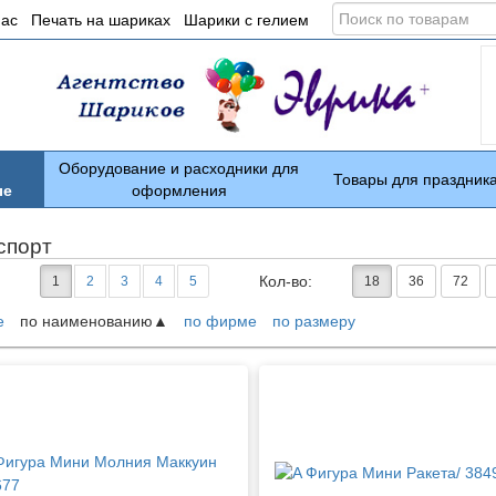
Поиск
нас
Печать на шариках
Шарики с гелием
по
товарам
Оборудование и расходники для
Товары для праздник
ые
оформления
спорт
Кол-во:
1
2
3
4
5
18
36
72
е
по наименованию
по фирме
по размеру
ары