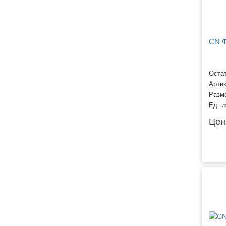
CN Ф
Остат
Арти
Разм
Ед. и
Цен