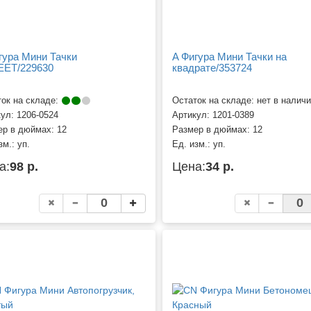
гура Мини Тачки
A Фигура Мини Тачки на
ET/229630
квадрате/353724
ок на складе:
Остаток на складе: нет в налич
кул:
1206-0524
Артикул:
1201-0389
ер в дюймах:
12
Размер в дюймах:
12
зм.:
уп.
Ед. изм.:
уп.
а:
98 р.
Цена:
34 р.