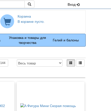
Поиск
Вход
Корзина
В корзине пусто.
Упаковка и товары для
а
Гелий и балоны
творчества
Доступность:
Вид:
плитками
рядами
144