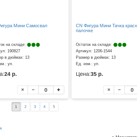
игура Мини Самосвал
CN Фигура Мини Тачка красн
палочке
ок на складе:
Остаток на складе:
кул:
190827
Артикул:
1206-1544
ер в дюймах:
13
Размер в дюймах:
13
зм.:
уп.
Ед. изм.:
уп.
а:
24 р.
Цена:
35 р.
1
2
3
4
5
я