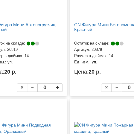
игура Мини Автопогрузчик,
CN Фигура Мини Бетономеш
тый
Красный
ок на складе:
Остаток на складе:
кул:
20819
Артикул:
20879
ер в дюймах:
14
Размер в дюймах:
14
зм.:
уп.
Ед. изм.:
уп.
а:
20 р.
Цена:
20 р.