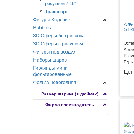
рисунком 7-15"
Транспорт
Фигуры Ходячие
A Фи
Bubbles
A -Анаграмм
STRE
3D Сферы без рисунка
CN -Китай
Остат
3D Сферы с рисунком
Разное
Арти
Фигуры под воздух
Разм
Наборы шаров
Ед. и
Гирлянды мини
Цен
фольгированные
Фольга новогодняя
Фигуры мини
Размер шарика (в дюймах)
Фигуры большие
Фирма производитель
Сердца, круги, звезды,
снежинки
Фигуры ходячие