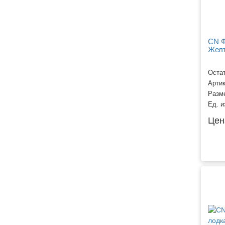
CN Ф
Жел
Остат
Арти
Разм
Ед. и
Цен