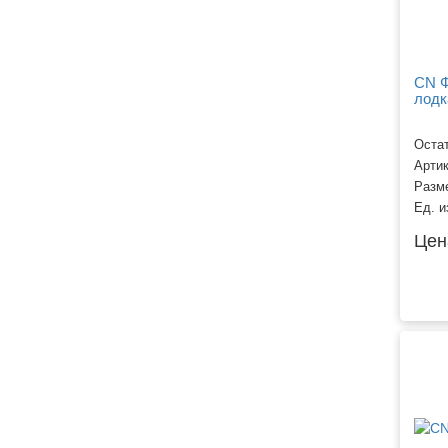
CN Ф
лодк
Остат
Арти
Разм
Ед. и
Цен