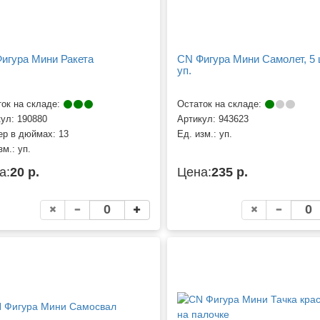
игура Мини Ракета
CN Фигура Мини Самолет, 5 
уп.
ок на складе:
Остаток на складе:
кул:
190880
Артикул:
943623
ер в дюймах:
13
Ед. изм.:
уп.
зм.:
уп.
а:
20 р.
Цена:
235 р.