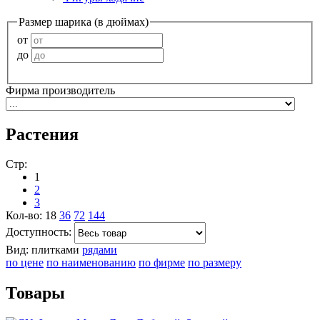
Размер шарика (в дюймах)
от
до
Фирма производитель
Растения
Стр:
1
2
3
Кол-во:
18
36
72
144
Доступность:
Вид:
плитками
рядами
по цене
по наименованию
по фирме
по размеру
Товары