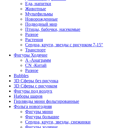
Еда, напитки
Животные
Мультфильмы
Новорожденные
Подводный мир
Птицы, бабочки, насекомые
Разное
Растения
Сердца, круги, звезды с рисунком 7-15"
Транспорт
Фигуры Ходячие
A -Анаграмм
CN -Китай
Разное
Bubbles
3D Сферы без рисунка
3D Сферы с рисунком
Фигуры под воздух
Наборы шаров
Гирлянды мини фольгированные
Фольга новогодняя
Фигуры мини
Фигуры большие
Сердца, круги, звезды, снежинки
Фигуры ходячие