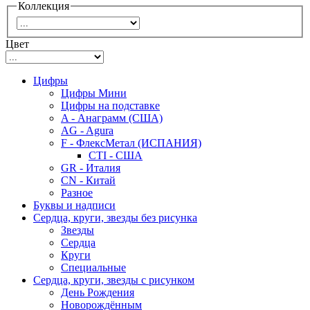
Коллекция
Цвет
Цифры
Цифры Мини
Цифры на подставке
A - Анаграмм (США)
AG - Agura
F - ФлексМетал (ИСПАНИЯ)
CTI - США
GR - Италия
CN - Китай
Разное
Буквы и надписи
Сердца, круги, звезды без рисунка
Звезды
Сердца
Круги
Специальные
Сердца, круги, звезды с рисунком
День Рождения
Новорождённым