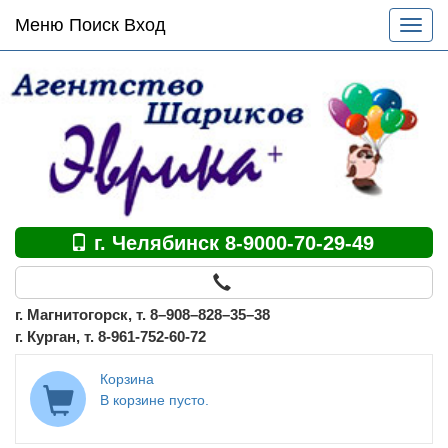
Основное
Меню Поиск Вход
Разве
меню
меню
по
сайту
г. Челябинск 8-9000-70-29-49
г. Магнитогорск, т. 8–908–828–35–38
г. Курган, т. 8-961-752-60-72
Корзина
В корзине пусто.