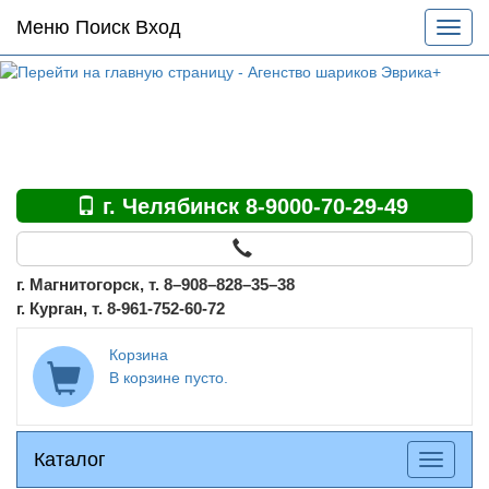
Основное
Меню Поиск Вход
Разве
меню
меню
по
сайту
г. Челябинск 8-9000-70-29-49
г. Магнитогорск, т. 8–908–828–35–38
г. Курган, т. 8-961-752-60-72
Корзина
В корзине пусто.
Каталог
Каталог
Разверн
меню