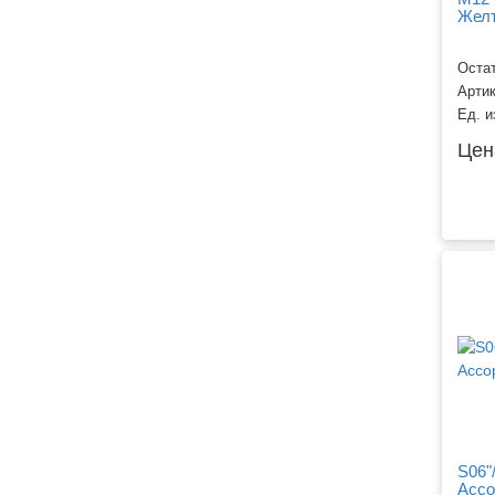
Желт
Остат
Арти
Ед. и
Цен
S06"
Ассо