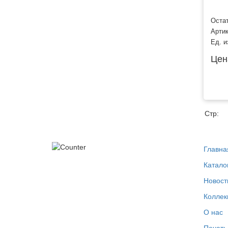
Остат
Арти
Ед. и
Цен
Стр:
Главна
Катало
Новост
Коллек
О нас