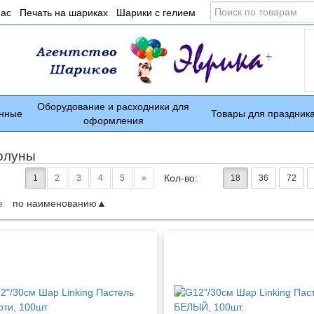
Поиск
нас
Печать на шариках
Шарики с гелием
по
товарам
Оборудование и расходники для
нные
Товары для праздник
оформления
олуны
Кол-во:
1
2
3
4
5
»
18
36
72
е
по наименованию
ары