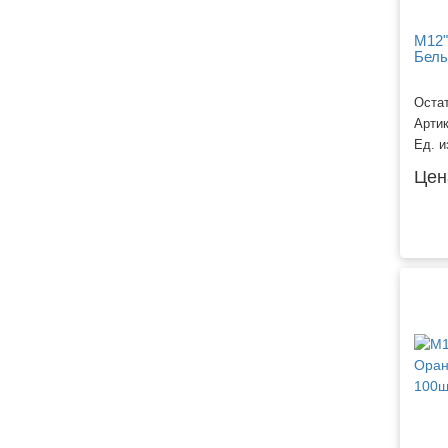
M12"
Белы
Остат
Арти
Ед. и
Цен