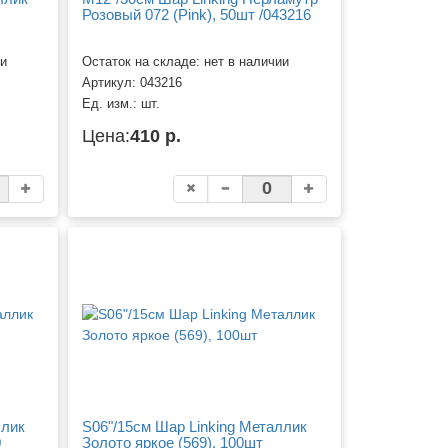
Розовый 072 (Pink), 50шт /043216
ии
Остаток на складе: нет в наличии
Артикул:
043216
Ед. изм.:
шт.
Цена:
410 р.
ллик
S06"/15см Шар Linking Металлик
0
Золото яркое (569), 100шт