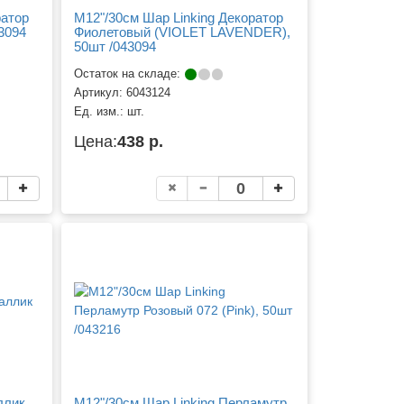
ратор
M12"/30см Шар Linking Декоратор
43094
Фиолетовый (VIOLET LAVENDER),
50шт /043094
Остаток на складе:
Артикул:
6043124
Ед. изм.:
шт.
Цена:
438 р.
ллик
M12"/30см Шар Linking Перламутр