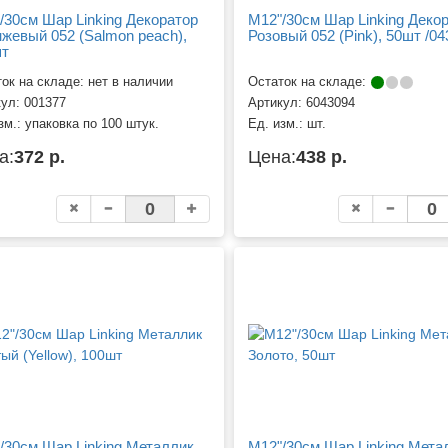
/30см Шар Linking Декоратор
M12"/30см Шар Linking Деко
жевый 052 (Salmon peach),
Розовый 052 (Pink), 50шт /0
т
ок на складе: нет в наличии
Остаток на складе:
кул:
001377
Артикул:
6043094
зм.:
упаковка по 100 штук.
Ед. изм.:
шт.
а:
372 р.
Цена:
438 р.
/30см Шар Linking Металлик
M12"/30см Шар Linking Мета