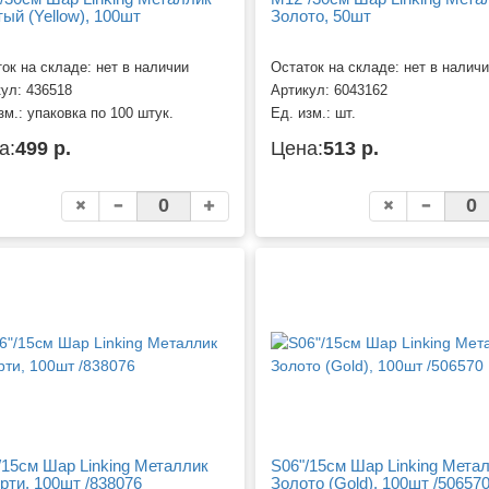
ый (Yellow), 100шт
Золото, 50шт
ок на складе: нет в наличии
Остаток на складе: нет в налич
кул:
436518
Артикул:
6043162
зм.:
упаковка по 100 штук.
Ед. изм.:
шт.
а:
499 р.
Цена:
513 р.
/15см Шар Linking Металлик
S06"/15см Шар Linking Мета
рти, 100шт /838076
Золото (Gold), 100шт /50657