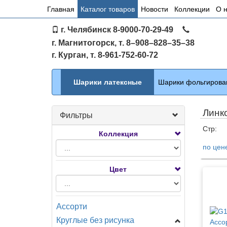
Основное
Главная
Каталог товаров
Новости
Коллекции
О 
меню
г. Челябинск 8-9000-70-29-49
по
г. Магнитогорск, т. 8–908–828–35–38
сайту
г. Курган, т. 8-961-752-60-72
Каталог
Шарики латексные
Шарики фольгирова
Линк
Фильтры
Стр:
Коллекция
по цен
Тов
Цвет
Ассорти
Круглые без рисунка