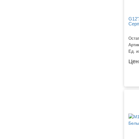
Новогодние Латексные
шары
G12"
Серп
Остат
Арти
Ед. и
Цен