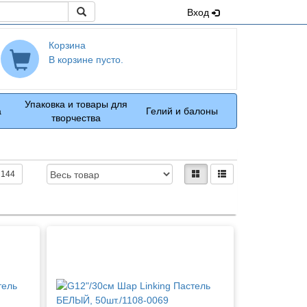
Поиск
Вход
Корзина
В корзине пусто.
Упаковка и товары для
а
Гелий и балоны
творчества
Доступность:
Вид:
плитками
рядами
144