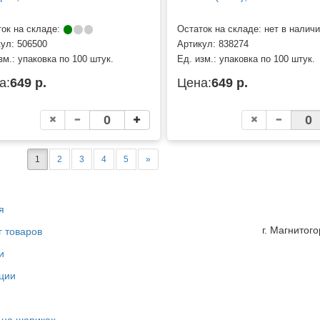
ок на складе:
Остаток на складе: нет в налич
кул:
506500
Артикул:
838274
зм.:
упаковка по 100 штук.
Ед. изм.:
упаковка по 100 штук.
а:
649 р.
Цена:
649 р.
1
2
3
4
5
»
я
г. Магнитог
г товаров
и
ции