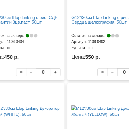
/30см Шар Linking с рис. СДР
G12"/30см Шар Linking с рис.
антин 3цв.паст, 50шт
Сердца шелкография, 50шт
ок на складе:
Остаток на складе:
кул:
1108-0404
Артикул:
1108-0402
зм.:
шт.
Ед. изм.:
шт.
а:
450 р.
Цена:
550 р.