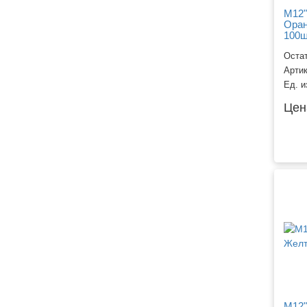
M12"
Оран
100ш
Остат
Арти
Ед. и
Цен
M12"