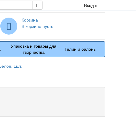
Поиск
Вход
Корзина
В корзине пусто.
Упаковка и товары для
а
Гелий и балоны
творчества
елое, 1шт.