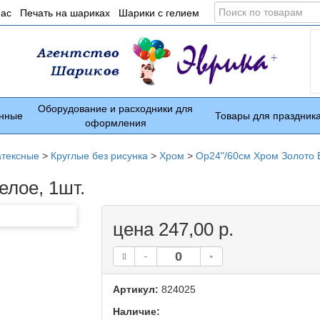
Поиск
нас
Печать на шариках
Шарики с гелием
по
товарам
Оборудование и расходники для
нные
Товары для праздник
оформления
атексные
>
Круглые без рисунка
>
Хром
>
Ор24"/60см Хром Золото Б
елое, 1шт.
цена 247,00 р.
Артикул:
824025
Наличие: