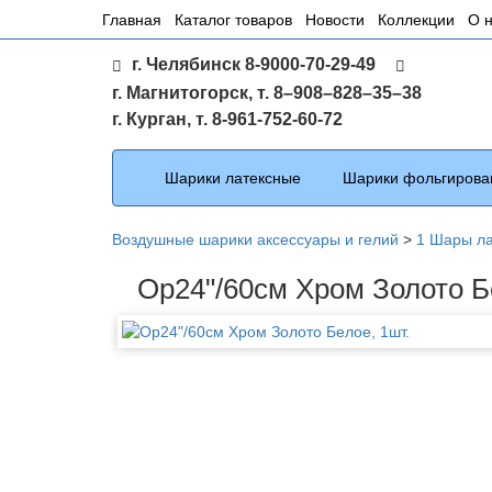
Основное
Главная
Каталог товаров
Новости
Коллекции
О 
меню
г. Челябинск 8-9000-70-29-49
по
г. Магнитогорск, т. 8–908–828–35–38
сайту
г. Курган, т. 8-961-752-60-72
Каталог
Шарики латексные
Шарики фольгирова
Воздушные шарики аксессуары и гелий
>
1 Шары л
Ор24"/60см Хром Золото Б