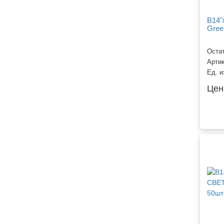
B14"
Gree
Остат
Арти
Ед. и
Цен