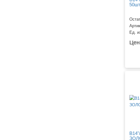
50ш
Остат
Арти
Ед. и
Цен
B14"
ЗОЛО