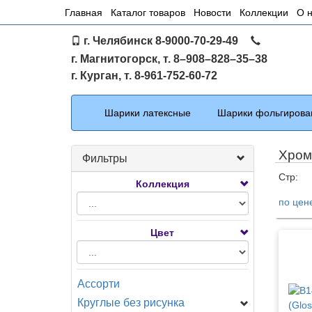
Основное
Главная
Каталог товаров
Новости
Коллекции
О 
меню
г. Челябинск 8-9000-70-29-49
по
г. Магнитогорск, т. 8–908–828–35–38
сайту
г. Курган, т. 8-961-752-60-72
Каталог
Шарики латексные
Шарики фольгирова
Хром
Фильтры
Стр:
Коллекция
по цен
Тов
Цвет
Ассорти
Круглые без рисунка