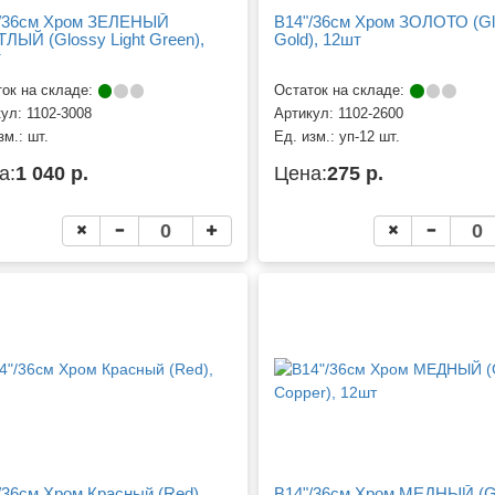
/36см Хром ЗЕЛЕНЫЙ
B14"/36см Хром ЗОЛОТО (Gl
ЛЫЙ (Glossy Light Green),
Gold), 12шт
т
ок на складе:
Остаток на складе:
кул:
1102-3008
Артикул:
1102-2600
зм.:
шт.
Ед. изм.:
уп-12 шт.
а:
1 040 р.
Цена:
275 р.
/36см Хром Красный (Red),
B14"/36см Хром МЕДНЫЙ (G