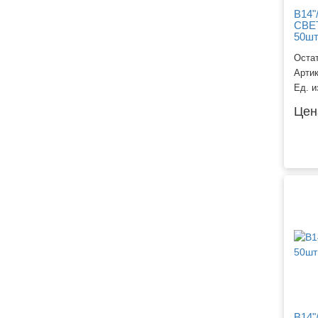
B14"
СВЕТ
50ш
Остат
Арти
Ед. и
Цен
B14"