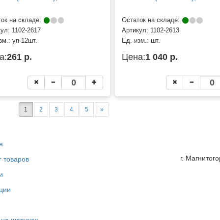
ок на складе:
Остаток на складе:
кул:
1102-2617
Артикул:
1102-2613
зм.:
уп-12шт.
Ед. изм.:
шт.
а:
261 р.
Цена:
1 040 р.
1
2
3
4
5
»
я
г. Магнитог
г товаров
и
ции