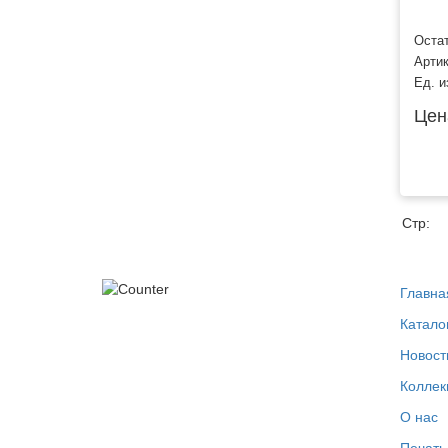
Остат
Арти
Ед. и
Цен
Стр:
Главна
Катало
Новост
Коллек
О нас