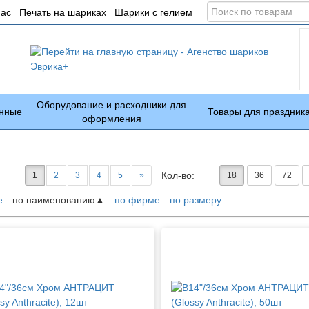
Поиск
нас
Печать на шариках
Шарики с гелием
по
товарам
Оборудование и расходники для
нные
Товары для праздник
оформления
Кол-во:
1
2
3
4
5
»
18
36
72
е
по наименованию
по фирме
по размеру
ары