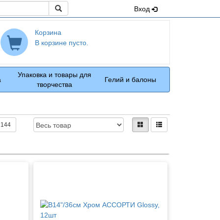
Поиск
Вход
Корзина
В корзине пусто.
Упаковка и товары для
а
Гелий и балоны
творчества
Доступность:
Вид:
плитками
рядами
144