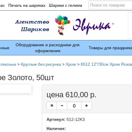
Поиск
нас
Печать на шариках
Шарики с гелием
по
товарам
Оборудование и расходники для
нные
Товары для праздник
оформления
атексные
>
Круглые без рисунка
>
Хром
>
К512 12"/30см Хром Розов
ое Золото, 50шт
цена 610,00 р.
Артикул:
512-12K3
Наличие: