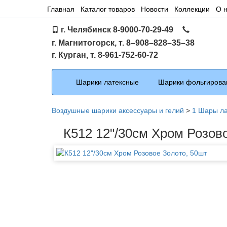
Основное
Главная
Каталог товаров
Новости
Коллекции
О 
меню
г. Челябинск 8-9000-70-29-49
по
г. Магнитогорск, т. 8–908–828–35–38
сайту
г. Курган, т. 8-961-752-60-72
Каталог
Шарики латексные
Шарики фольгирова
Воздушные шарики аксессуары и гелий
>
1 Шары л
К512 12"/30см Хром Розов