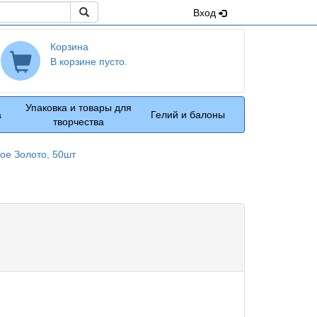
Поиск
Вход
Корзина
В корзине пусто.
Упаковка и товары для
а
Гелий и балоны
творчества
ое Золото, 50шт