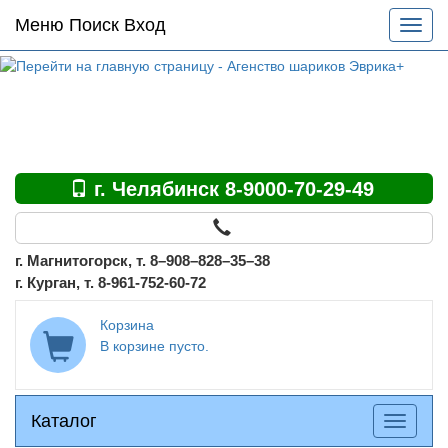
Основное
Меню Поиск Вход
Разве
меню
меню
по
сайту
г. Челябинск 8-9000-70-29-49
г. Магнитогорск, т. 8–908–828–35–38
г. Курган, т. 8-961-752-60-72
Корзина
В корзине пусто.
Каталог
Каталог
Разверн
меню