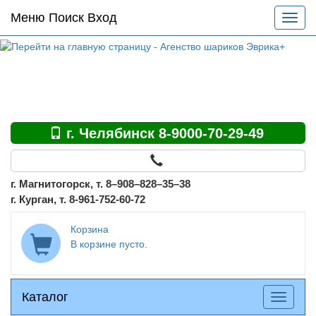
Основное
Меню Поиск Вход
Разве
меню
меню
по
сайту
г. Челябинск 8-9000-70-29-49
г. Магнитогорск, т. 8–908–828–35–38
г. Курган, т. 8-961-752-60-72
Корзина
В корзине пусто.
Каталог
Каталог
Разверн
меню