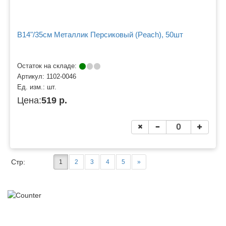
B14"/35см Металлик Персиковый (Peach), 50шт
Остаток на складе:
Артикул:
1102-0046
Ед. изм.:
шт.
Цена:
519 р.
Стр:
1
2
3
4
5
»