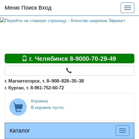
Основное
Меню Поиск Вход
Разве
меню
меню
по
сайту
г. Челябинск 8-9000-70-29-49
г. Магнитогорск, т. 8–908–828–35–38
г. Курган, т. 8-961-752-60-72
Корзина
В корзине пусто.
Каталог
Каталог
Разверн
меню