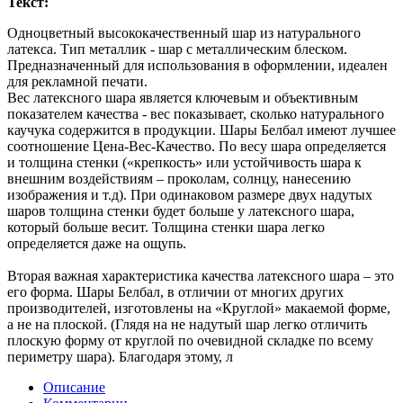
Текст:
Одноцветный высококачественный шар из натурального
латекса. Тип металлик - шар с металлическим блеском.
Предназначенный для использования в оформлении, идеален
для рекламной печати.
Вес латексного шара является ключевым и объективным
показателем качества - вес показывает, сколько натурального
каучука содержится в продукции. Шары Белбал имеют лучшее
соотношение Цена-Вес-Качество. По весу шара определяется
и толщина стенки («крепкость» или устойчивость шара к
внешним воздействиям – проколам, солнцу, нанесению
изображения и т.д). При одинаковом размере двух надутых
шаров толщина стенки будет больше у латексного шара,
который больше весит. Толщина стенки шара легко
определяется даже на ощупь.
Вторая важная характеристика качества латексного шара – это
его форма. Шары Белбал, в отличии от многих других
производителей, изготовлены на «Круглой» макаемой форме,
а не на плоской. (Глядя на не надутый шар легко отличить
плоскую форму от круглой по очевидной складке по всему
периметру шара). Благодаря этому, л
Описание