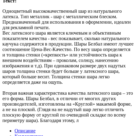
Текст:
Одноцветный высококачественный шар из натурального
латекса. Тип металлик - шар с металлическим блеском.
Предназначенный для использования в оформлении, идеален
для рекламной печати.
Вес латексного шара является ключевым и объективным
показателем качества - вес показывает, сколько натурального
каучука содержится в продукции. Шары Белбал имеют лучшее
соотношение Цена-Вес-Качество. По весу шара определяется
и толщина стенки («крепкость» или устойчивость шара к
внешним воздействиям – проколам, солнцу, нанесению
изображения и т.д). При одинаковом размере двух надутых
шаров толщина стенки будет больше у латексного шара,
который больше весит. Толщина стенки шара легко
определяется даже на ощупь.
Вторая важная характеристика качества латексного шара – это
его форма. Шары Белбал, в отличии от многих других
производителей, изготовлены на «Круглой» макаемой форме,
а не на плоской. (Глядя на не надутый шар легко отличить
плоскую форму от круглой по очевидной складке по всему
периметру шара). Благодаря этому, л
Описание