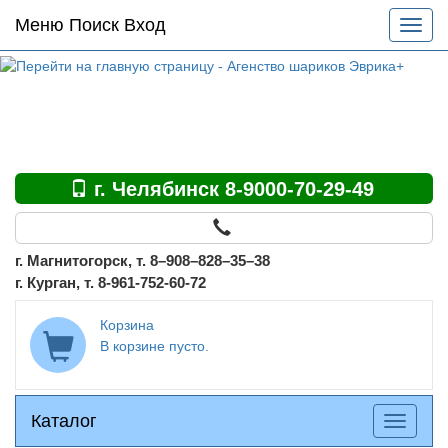
Основное
Меню Поиск Вход
Разве
меню
меню
по
сайту
г. Челябинск 8-9000-70-29-49
г. Магнитогорск, т. 8–908–828–35–38
г. Курган, т. 8-961-752-60-72
Корзина
В корзине пусто.
Каталог
Каталог
Разверн
меню