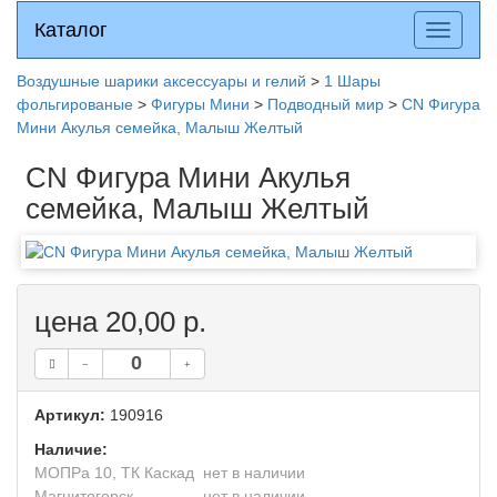
Каталог
Каталог
Разверн
меню
Воздушные шарики аксессуары и гелий
>
1 Шары
фольгированые
>
Фигуры Мини
>
Подводный мир
>
CN Фигура
Мини Акулья семейка, Малыш Желтый
CN Фигура Мини Акулья
семейка, Малыш Желтый
цена 20,00 р.
Артикул:
190916
Наличие:
МОПРа 10, ТК Каскад
нет в наличии
Магнитогорск
нет в наличии