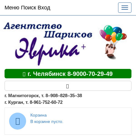
Основное
Меню Поиск Вход
Разве
меню
меню
по
сайту
г. Челябинск 8-9000-70-29-49
г. Магнитогорск, т. 8–908–828–35–38
г. Курган, т. 8-961-752-60-72
Корзина
В корзине пусто.