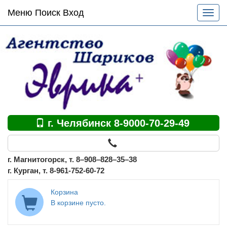
Основное
Меню Поиск Вход
Разве
меню
меню
по
сайту
г. Челябинск 8-9000-70-29-49
г. Магнитогорск, т. 8–908–828–35–38
г. Курган, т. 8-961-752-60-72
Корзина
В корзине пусто.