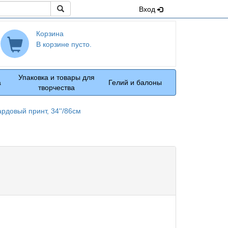
Поиск
Вход
Корзина
В корзине пусто.
Упаковка и товары для
а
Гелий и балоны
творчества
рдовый принт, 34''/86см