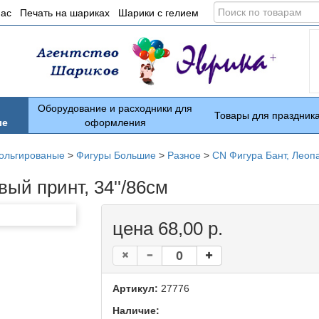
Поиск
нас
Печать на шариках
Шарики с гелием
по
товарам
Оборудование и расходники для
Товары для праздник
ые
оформления
ольгированые
>
Фигуры Большие
>
Разное
>
CN Фигура Бант, Леопа
ый принт, 34''/86см
цена 68,00 р.
Артикул:
27776
Наличие: