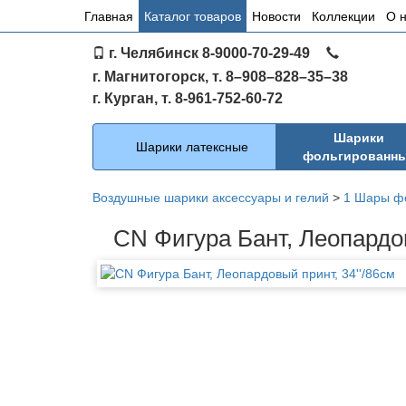
Основное
Главная
Каталог товаров
Новости
Коллекции
О 
меню
г. Челябинск 8-9000-70-29-49
по
г. Магнитогорск, т. 8–908–828–35–38
сайту
г. Курган, т. 8-961-752-60-72
Каталог
Шарики
Шарики латексные
фольгированн
Воздушные шарики аксессуары и гелий
>
1 Шары ф
CN Фигура Бант, Леопардов