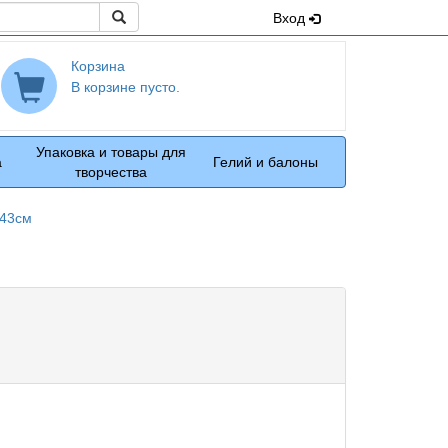
Поиск
Вход
Корзина
В корзине пусто.
Упаковка и товары для
а
Гелий и балоны
творчества
*43см