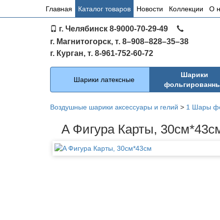
Основное
Главная
Каталог товаров
Новости
Коллекции
О 
меню
г. Челябинск 8-9000-70-29-49
по
г. Магнитогорск, т. 8–908–828–35–38
сайту
г. Курган, т. 8-961-752-60-72
Каталог
Шарики
Шарики латексные
фольгированн
Воздушные шарики аксессуары и гелий
>
1 Шары ф
A Фигура Карты, 30см*43с