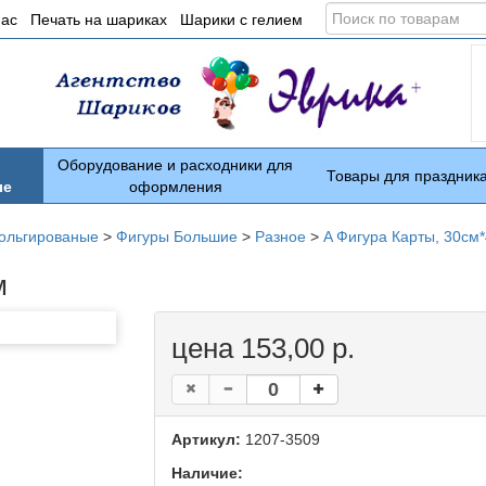
Поиск
нас
Печать на шариках
Шарики с гелием
по
товарам
Оборудование и расходники для
Товары для праздник
ые
оформления
ольгированые
>
Фигуры Большие
>
Разное
>
A Фигура Карты, 30см
м
цена 153,00 р.
Артикул:
1207-3509
Наличие: