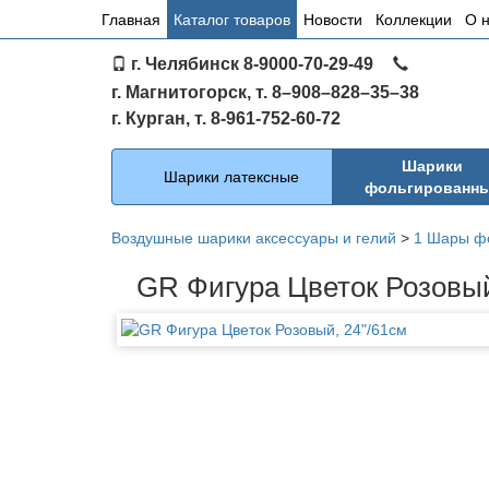
Основное
Главная
Каталог товаров
Новости
Коллекции
О 
меню
г. Челябинск 8-9000-70-29-49
по
г. Магнитогорск, т. 8–908–828–35–38
сайту
г. Курган, т. 8-961-752-60-72
Каталог
Шарики
Шарики латексные
фольгированн
Воздушные шарики аксессуары и гелий
>
1 Шары ф
GR Фигура Цветок Розовый