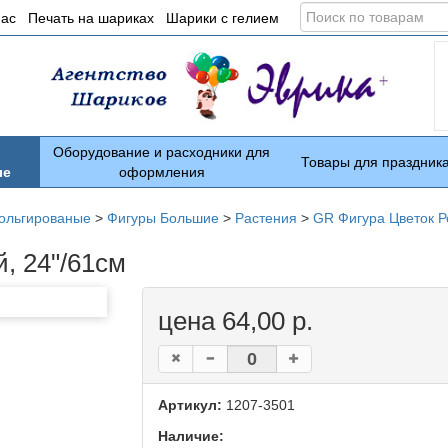
Поиск
нас
Печать на шариках
Шарики с гелием
по
товарам
Оборудование и расходники для
Товары для праздник
ые
оформления
ольгированые
>
Фигуры Большие
>
Растения
>
GR Фигура Цветок Р
, 24"/61см
цена 64,00 р.
Артикул:
1207-3501
Наличие: