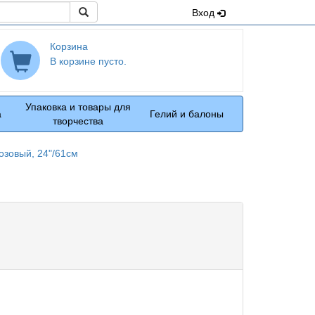
Поиск
Вход
Корзина
В корзине пусто.
Упаковка и товары для
а
Гелий и балоны
творчества
озовый, 24"/61см