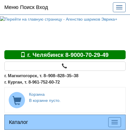
Основное
Меню Поиск Вход
Разве
меню
меню
по
сайту
г. Челябинск 8-9000-70-29-49
г. Магнитогорск, т. 8–908–828–35–38
г. Курган, т. 8-961-752-60-72
Корзина
В корзине пусто.
Каталог
Каталог
Разверн
меню