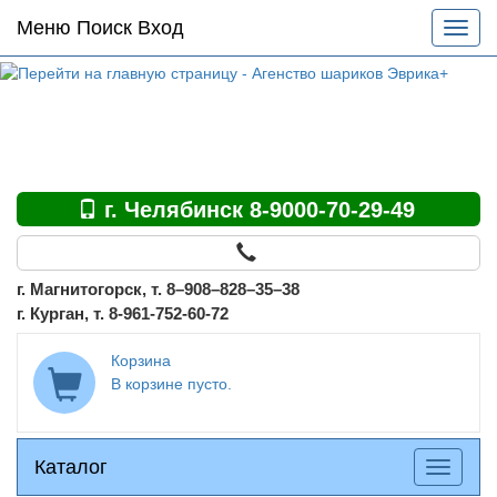
Основное
Меню Поиск Вход
Разве
меню
меню
по
сайту
г. Челябинск 8-9000-70-29-49
г. Магнитогорск, т. 8–908–828–35–38
г. Курган, т. 8-961-752-60-72
Корзина
В корзине пусто.
Каталог
Каталог
Разверн
меню