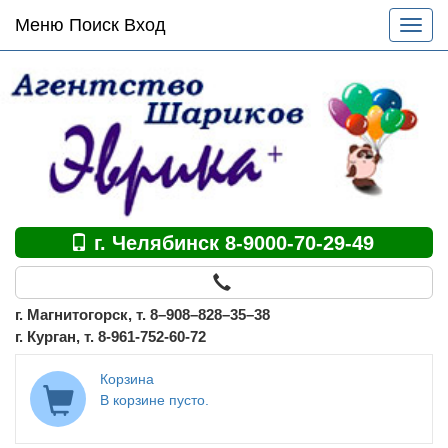
Основное
Меню Поиск Вход
Разве
меню
меню
по
сайту
г. Челябинск 8-9000-70-29-49
г. Магнитогорск, т. 8–908–828–35–38
г. Курган, т. 8-961-752-60-72
Корзина
В корзине пусто.