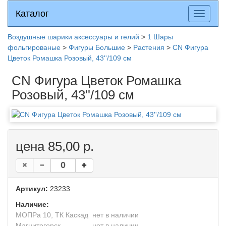
Каталог
Каталог
Разверн
меню
Воздушные шарики аксессуары и гелий
>
1 Шары
фольгированые
>
Фигуры Большие
>
Растения
>
CN Фигура
Цветок Ромашка Розовый, 43''/109 см
CN Фигура Цветок Ромашка
Розовый, 43''/109 см
цена 85,00 р.
Артикул:
23233
Наличие:
МОПРа 10, ТК Каскад
нет в наличии
Магнитогорск
нет в наличии