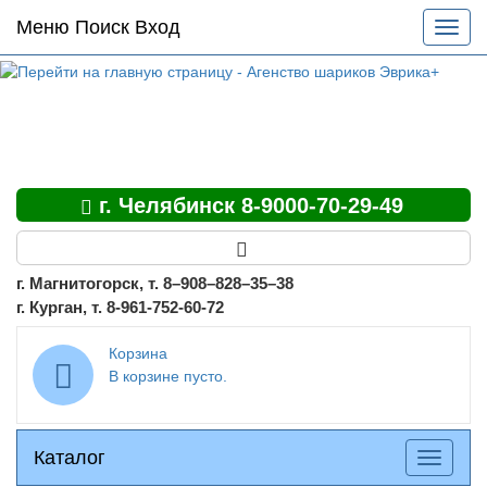
Основное
Меню Поиск Вход
Разве
меню
меню
по
сайту
г. Челябинск 8-9000-70-29-49
г. Магнитогорск, т. 8–908–828–35–38
г. Курган, т. 8-961-752-60-72
Корзина
В корзине пусто.
Каталог
Каталог
Разверн
меню