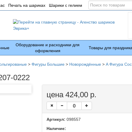
Поиск
нас
Печать на шариках
Шарики с гелием
по
товарам
Оборудование и расходники для
нные
Товары для праздник
оформления
ольгированые
>
Фигуры Большие
>
Новорождённые
>
A Фигура Сос
207-0222
цена 424,00 р.
Артикул:
098557
Наличие: