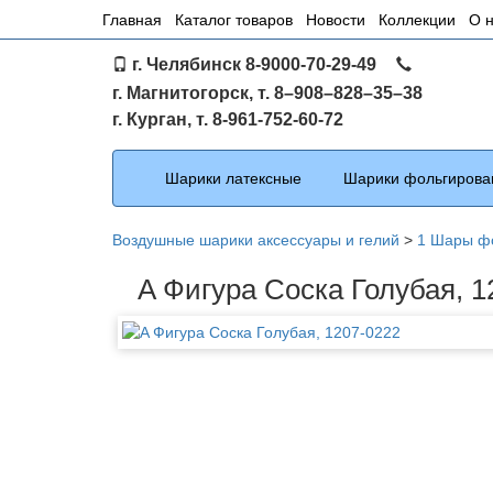
Основное
Главная
Каталог товаров
Новости
Коллекции
О 
меню
г. Челябинск 8-9000-70-29-49
по
г. Магнитогорск, т. 8–908–828–35–38
сайту
г. Курган, т. 8-961-752-60-72
Каталог
Шарики латексные
Шарики фольгирова
Воздушные шарики аксессуары и гелий
>
1 Шары ф
A Фигура Соска Голубая, 1