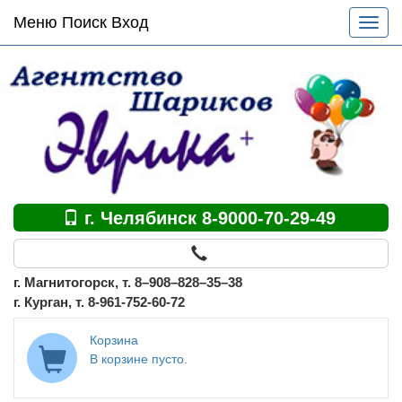
Основное
Меню Поиск Вход
Разве
меню
меню
по
сайту
г. Челябинск 8-9000-70-29-49
г. Магнитогорск, т. 8–908–828–35–38
г. Курган, т. 8-961-752-60-72
Корзина
В корзине пусто.