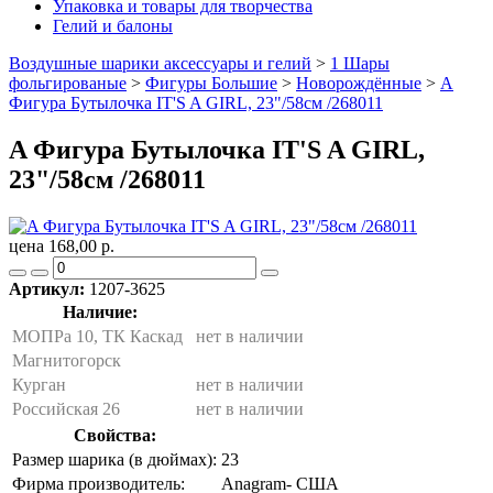
Упаковка и товары для творчества
Гелий и балоны
Воздушные шарики аксессуары и гелий
>
1 Шары
фольгированые
>
Фигуры Большие
>
Новорождённые
>
A
Фигура Бутылочка IT'S A GIRL, 23"/58см /268011
A Фигура Бутылочка IT'S A GIRL,
23"/58см /268011
цена 168,00 р.
Артикул:
1207-3625
Наличие:
МОПРа 10, ТК Каскад
нет в наличии
Магнитогорск
Курган
нет в наличии
Российская 26
нет в наличии
Свойства:
Размер шарика (в дюймах):
23
Фирма производитель:
Anagram- США