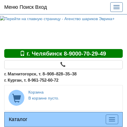
Основное
Меню Поиск Вход
Разве
меню
меню
по
сайту
г. Челябинск 8-9000-70-29-49
г. Магнитогорск, т. 8–908–828–35–38
г. Курган, т. 8-961-752-60-72
Корзина
В корзине пусто.
Каталог
Каталог
Разверн
меню