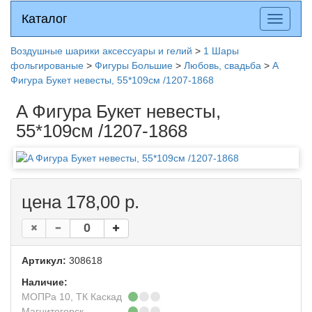
Каталог
Каталог
Разверн
меню
Воздушные шарики аксессуары и гелий
>
1 Шары
фольгированые
>
Фигуры Большие
>
Любовь, свадьба
>
A
Фигура Букет невесты, 55*109см /1207-1868
A Фигура Букет невесты,
55*109см /1207-1868
цена 178,00 р.
Артикул:
308618
Наличие:
МОПРа 10, ТК Каскад
Магнитогорск