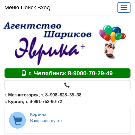
Основное
Меню Поиск Вход
Разве
меню
меню
по
сайту
г. Челябинск 8-9000-70-29-49
г. Магнитогорск, т. 8–908–828–35–38
г. Курган, т. 8-961-752-60-72
Корзина
В корзине пусто.