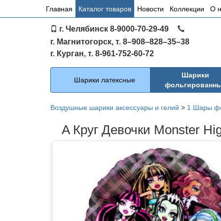
Основное
Главная
Каталог товаров
Новости
Коллекции
О 
меню
г. Челябинск 8-9000-70-29-49
по
г. Магнитогорск, т. 8–908–828–35–38
сайту
г. Курган, т. 8-961-752-60-72
Каталог
Шарики
Шарики латексные
фольгированн
Воздушные шарики аксессуары и гелий
>
1 Шары ф
A Круг Девочки Monster Hig