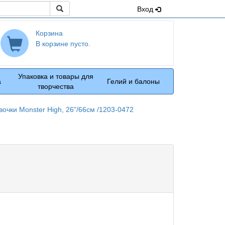
Поиск
Вход
Корзина
В корзине пусто.
Упаковка и товары для
а
Гелий и балоны
творчества
вочки Monster High, 26"/66см /1203-0472