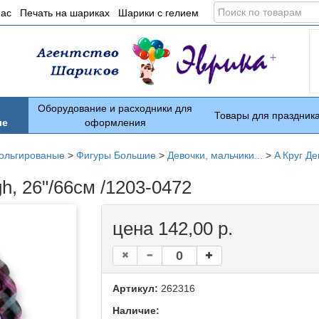
Поиск
нас
Печать на шариках
Шарики с гелием
по
товарам
Оборудование и расходники для
Товары для праздник
ые
оформления
ольгированые
>
Фигуры Большие
>
Девочки, мальчики...
>
A Круг Де
h, 26"/66см /1203-0472
цена 142,00 р.
Артикул:
262316
Наличие: