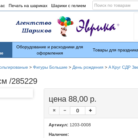
Поиск
нас
Печать на шариках
Шарики с гелием
по
товарам
Оборудование и расходники для
Товары для праздник
ые
оформления
ольгированые
>
Фигуры Большие
>
День рождения
>
A Круг СДР Зв
см /285229
цена 88,00 р.
Артикул:
1203-0008
Наличие: