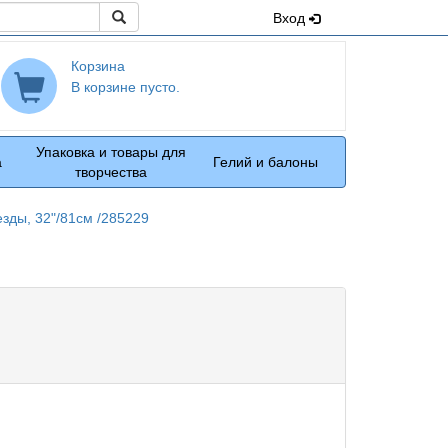
Поиск
Вход
Корзина
В корзине пусто.
Упаковка и товары для
а
Гелий и балоны
творчества
езды, 32"/81см /285229