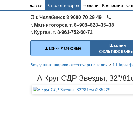
Основное
Главная
Каталог товаров
Новости
Коллекции
О 
меню
г. Челябинск 8-9000-70-29-49
по
г. Магнитогорск, т. 8–908–828–35–38
сайту
г. Курган, т. 8-961-752-60-72
Каталог
Шарики
Шарики латексные
фольгированн
Воздушные шарики аксессуары и гелий
>
1 Шары ф
A Круг СДР Звезды, 32"/81