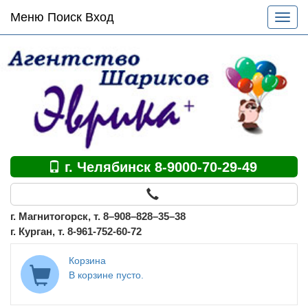
Основное
Меню Поиск Вход
Разве
меню
меню
по
сайту
г. Челябинск 8-9000-70-29-49
г. Магнитогорск, т. 8–908–828–35–38
г. Курган, т. 8-961-752-60-72
Корзина
В корзине пусто.