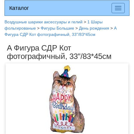
Каталог
Каталог
Разверн
меню
Воздушные шарики аксессуары и гелий
>
1 Шары
фольгированые
>
Фигуры Большие
>
День рождения
>
A
Фигура СДР Кот фотографичный, 33"/83*45см
A Фигура СДР Кот
фотографичный, 33"/83*45см