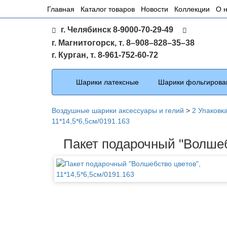
Основное
Главная
Каталог товаров
Новости
Коллекции
О 
меню
г. Челябинск 8-9000-70-29-49
по
г. Магнитогорск, т. 8–908–828–35–38
сайту
г. Курган, т. 8-961-752-60-72
Каталог
Шарики латексные
Шарики фольгирова
Воздушные шарики аксессуары и гелий
>
2 Упаковк
11*14,5*6,5см/0191.163
Пакет подарочный "Волшебс