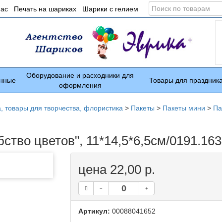
Поиск
нас
Печать на шариках
Шарики с гелием
по
товарам
Оборудование и расходники для
нные
Товары для праздник
оформления
а, товары для творчества, флористика
>
Пакеты
>
Пакеты мини
>
Па
тво цветов", 11*14,5*6,5см/0191.163
цена 22,00 р.
Артикул:
00088041652