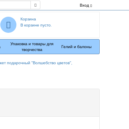
Поиск
Вход
Корзина
В корзине пусто.
Упаковка и товары для
а
Гелий и балоны
творчества
кет подарочный "Волшебство цветов",