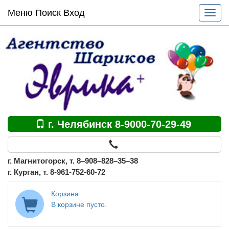
Основное
Меню Поиск Вход
Разве
меню
меню
по
сайту
г. Челябинск 8-9000-70-29-49
г. Магнитогорск, т. 8–908–828–35–38
г. Курган, т. 8-961-752-60-72
Корзина
В корзине пусто.