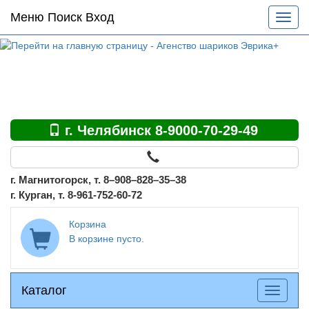
Основное
Меню Поиск Вход
Разве
меню
меню
по
сайту
г. Челябинск 8-9000-70-29-49
г. Магнитогорск, т. 8–908–828–35–38
г. Курган, т. 8-961-752-60-72
Корзина
В корзине пусто.
Каталог
Каталог
Разверн
меню