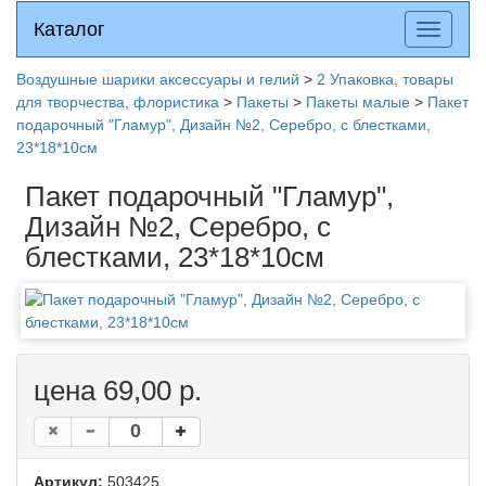
Каталог
Каталог
Разверн
меню
Воздушные шарики аксессуары и гелий
>
2 Упаковка, товары
для творчества, флористика
>
Пакеты
>
Пакеты малые
>
Пакет
подарочный "Гламур", Дизайн №2, Серебро, с блестками,
23*18*10см
Пакет подарочный "Гламур",
Дизайн №2, Серебро, с
блестками, 23*18*10см
цена 69,00 р.
Артикул:
503425