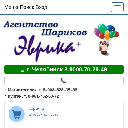
Основное
Меню Поиск Вход
Разве
меню
меню
по
сайту
г. Челябинск 8-9000-70-29-49
г. Магнитогорск, т. 8–908–828–35–38
г. Курган, т. 8-961-752-60-72
Корзина
В корзине пусто.