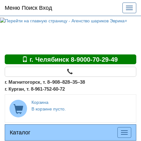
Основное
Меню Поиск Вход
Разве
меню
меню
по
сайту
г. Челябинск 8-9000-70-29-49
г. Магнитогорск, т. 8–908–828–35–38
г. Курган, т. 8-961-752-60-72
Корзина
В корзине пусто.
Каталог
Каталог
Разверн
меню