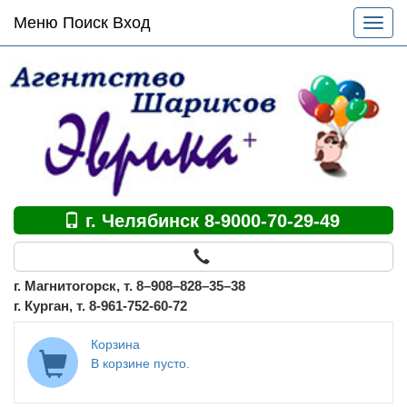
Основное
Меню Поиск Вход
Разве
меню
меню
по
сайту
г. Челябинск 8-9000-70-29-49
г. Магнитогорск, т. 8–908–828–35–38
г. Курган, т. 8-961-752-60-72
Корзина
В корзине пусто.