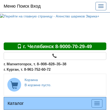
Основное
Меню Поиск Вход
Разве
меню
меню
по
сайту
г. Челябинск 8-9000-70-29-49
г. Магнитогорск, т. 8–908–828–35–38
г. Курган, т. 8-961-752-60-72
Корзина
В корзине пусто.
Каталог
Каталог
Разверн
меню