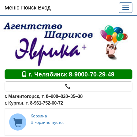
Основное
Меню Поиск Вход
Разве
меню
меню
по
сайту
г. Челябинск 8-9000-70-29-49
г. Магнитогорск, т. 8–908–828–35–38
г. Курган, т. 8-961-752-60-72
Корзина
В корзине пусто.