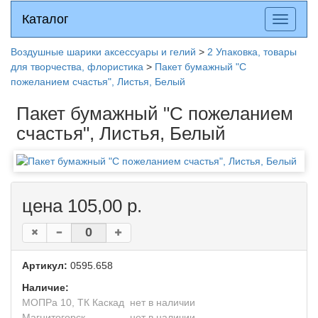
Каталог
Каталог
Разверн
меню
Воздушные шарики аксессуары и гелий
>
2 Упаковка, товары
для творчества, флористика
>
Пакет бумажный "С
пожеланием счастья", Листья, Белый
Пакет бумажный "С пожеланием
счастья", Листья, Белый
цена 105,00 р.
Артикул:
0595.658
Наличие:
МОПРа 10, ТК Каскад
нет в наличии
Магнитогорск
нет в наличии