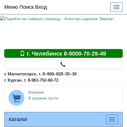
Основное
Меню Поиск Вход
Разве
меню
меню
по
сайту
г. Челябинск 8-9000-70-29-49
г. Магнитогорск, т. 8–908–828–35–38
г. Курган, т. 8-961-752-60-72
Корзина
В корзине пусто.
Каталог
Каталог
Разверн
меню