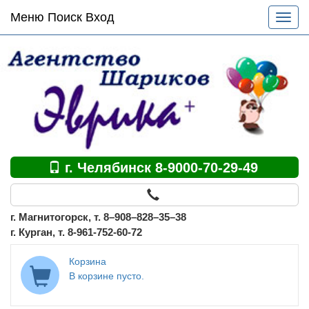
Основное
Меню Поиск Вход
Разве
меню
меню
по
сайту
г. Челябинск 8-9000-70-29-49
г. Магнитогорск, т. 8–908–828–35–38
г. Курган, т. 8-961-752-60-72
Корзина
В корзине пусто.