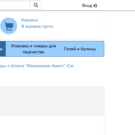
Поиск
Вход
Корзина
В корзине пусто.
Упаковка и товары для
а
Гелий и балоны
творчества
оры
>
Шляпа "Мексиканка Амиго" /См