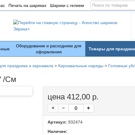
Поиск
нас
Печать на шариках
Шарики с гелием
по
товарам
Оборудование и расходники для
нные
Товары для праздник
оформления
для праздника и карнавала
>
Карнавальные наряды
>
Головные уб
 /См
цена 412,00 р.
Артикул:
932474
Наличие: