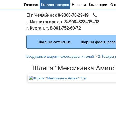
Основное
Главная
Каталог товаров
Новости
Коллекции
О 
меню
г. Челябинск 8-9000-70-29-49
по
г. Магнитогорск, т. 8–908–828–35–38
сайту
г. Курган, т. 8-961-752-60-72
Каталог
Шарики латексные
Шарики фольгирова
Воздушные шарики аксессуары и гелий
>
2 Товары 
Шляпа "Мексиканка Амиго"