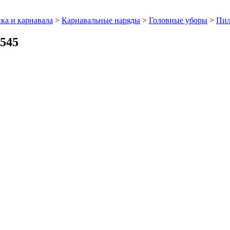
ка и карнавала
>
Карнавальные наряды
>
Головные уборы
>
Пил
9545