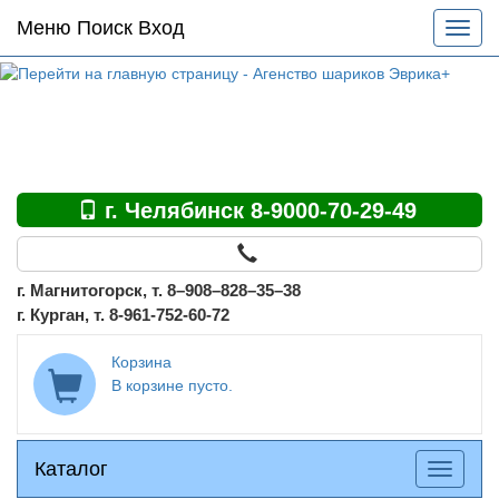
Основное
Меню Поиск Вход
Разве
меню
меню
по
сайту
г. Челябинск 8-9000-70-29-49
г. Магнитогорск, т. 8–908–828–35–38
г. Курган, т. 8-961-752-60-72
Корзина
В корзине пусто.
Каталог
Каталог
Разверн
меню